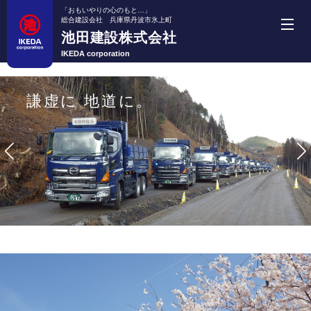
「おもいやりの心のもと…」
総合建設会社 兵庫県丹波市氷上町
池田建設株式会社
池田建設株式会社
IKEDA corporation
ホーム
謙虚に 地道に。
事業紹介
機械・車両紹介
施工実績
採用情報
会社案内