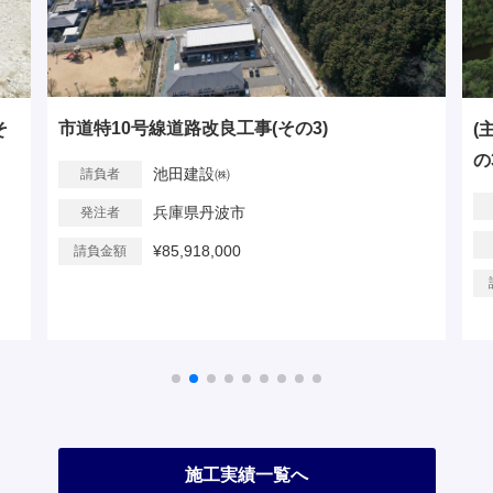
(主)小野藍本線 松沢バイパス道路改良工事(そ
市
の3)
池田建設㈱
請負者
兵庫県北播磨県民局
発注者
¥157,700,000
請負金額
施工実績一覧へ