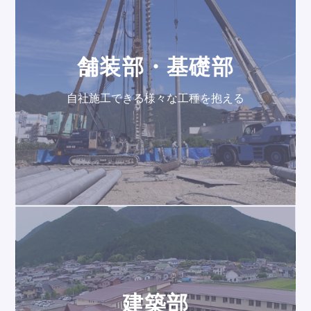
舗装部・基礎部
⾃社施⼯できる様々な⼯種を抱える
建築部