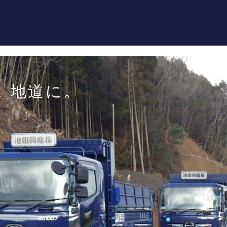
池
ホーム
事業紹
 地道に。
機械・
施工実
採用情
会社案