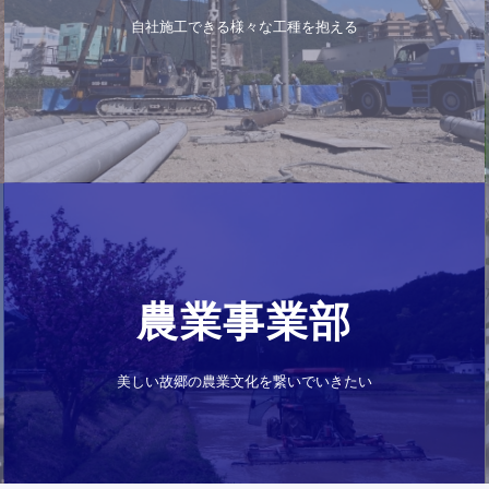
⾃社施⼯できる様々な⼯種を抱える
農業事業部
美しい故郷の農業文化を繋いでいきたい