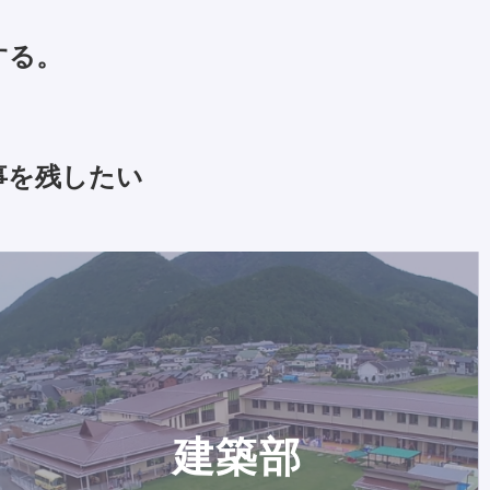
する。
事を残したい
建築部