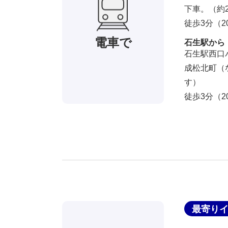
下車。（約
徒歩3分（2
電車で
石生駅から
石生駅西口
成松北町（
す）
徒歩3分（2
最寄り