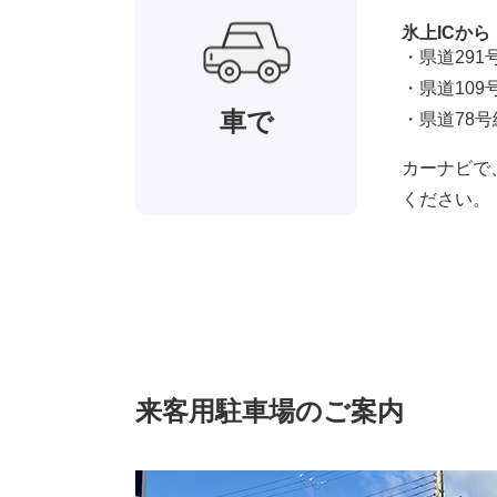
氷上ICから
・県道291
・県道109
車で
・県道78
カーナビで
ください。
来客用駐車場のご案内