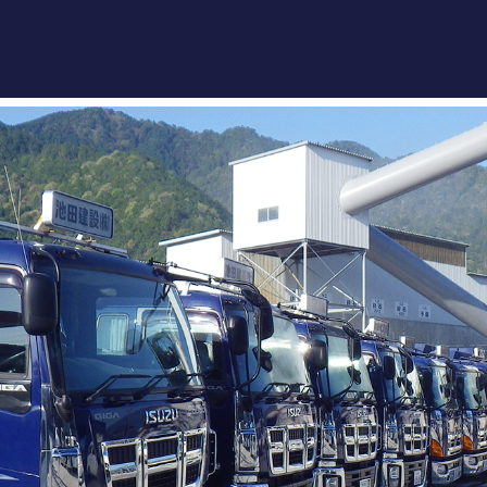
池
ホーム
事業紹
機械・
施工実
採用情
会社案