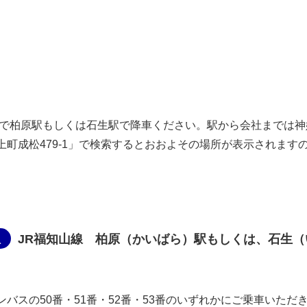
線で柏原駅もしくは石生駅で降車ください。駅から会社までは
町成松479-1」で検索するとおおよその場所が表示されます
駅
JR福知山線 柏原（かいばら）駅もしくは、石生（
ンバスの50番・51番・52番・53番のいずれかにご乗車いた