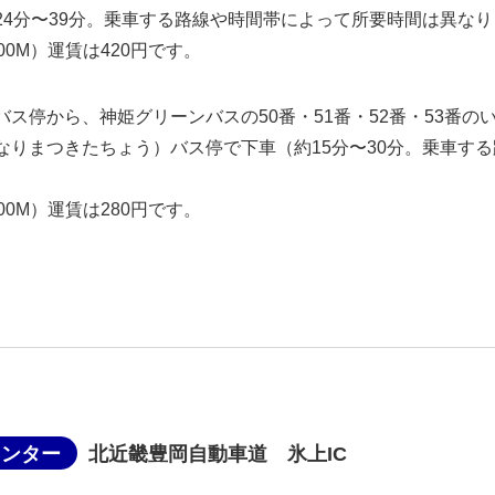
24分〜39分。乗車する路線や時間帯によって所要時間は異な
00M）運賃は420円です。
バス停から、神姫グリーンバスの50番・51番・52番・53番
なりまつきたちょう）バス停で下車（約15分〜30分。乗車す
00M）運賃は280円です。
インター
北近畿豊岡自動車道 氷上IC