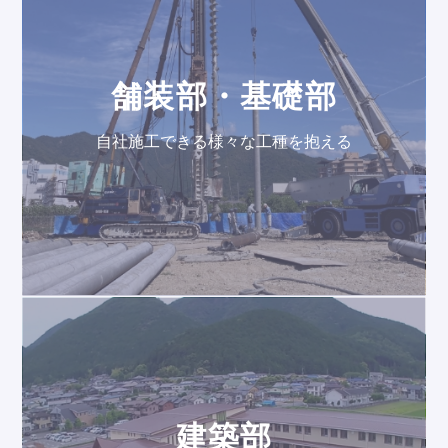
舗装部・基礎部
⾃社施⼯できる様々な⼯種を抱える
建築部