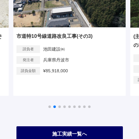
(主)小野藍本線 松沢バイパス道路改良工事(そ
市
の3)
池田建設㈱
請負者
兵庫県北播磨県民局
発注者
¥157,700,000
請負金額
施工実績一覧へ