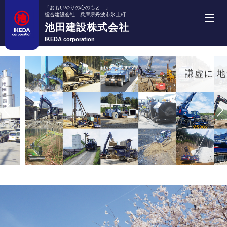
「おもいやりの心のもと…」
総合建設会社 兵庫県丹波市氷上町
池田建設株式会社
池田建設株式会社
IKEDA corporation
ホーム
謙虚に 地道に
事業紹介
機械・車両紹介
施工実績
採用情報
会社案内