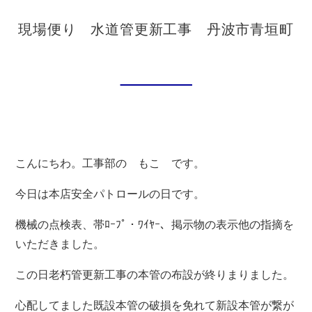
お問い合わせ
現場便り 水道管更新工事 丹波市青垣町
新着情報
ブログ
こんにちわ。工事部の もこ です。
今日は本店安全パトロールの日です。
機械の点検表、帯ﾛｰﾌﾟ・ﾜｲﾔｰ、掲示物の表示他の指摘を
いただきました。
この日老朽管更新工事の本管の布設が終りまりました。
心配してました既設本管の破損を免れて新設本管が繋が