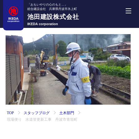
「おもいやりの心のもと…」
総合建設会社 兵庫県丹波市氷上町
池田建設株式会社
池田建設株式会社
IKEDA corporation
ホーム
事業紹介
機械・車両紹介
施工実績
採用情報
TOP
スタッフブログ
土木部門
現場便り 水道管更新工事 丹波市青垣町
会社案内