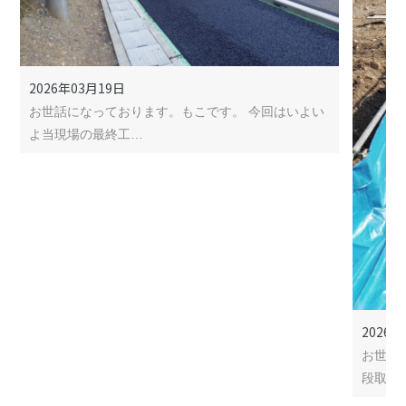
2026年03月19日
お世話になっております。もこです。 今回はいよい
よ当現場の最終工…
2026年
お世話
段取り