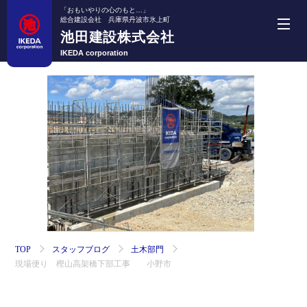
「おもいやりの心のもと…」
総合建設会社 兵庫県丹波市氷上町
池田建設株式会社
池田建設株式会社
IKEDA corporation
ホーム
事業紹介
機械・車両紹介
施工実績
採用情報
TOP
スタッフブログ
土木部門
現場便り 樫山高架橋下部工事 小野市
会社案内