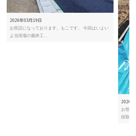
2026年03月19日
お世話になっております。もこです。 今回はいよい
よ当現場の最終工…
2026年
お世話
段取り