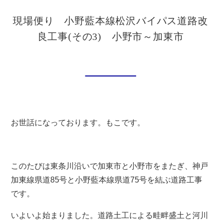
お問い合わせ
現場便り 小野藍本線松沢バイパス道路改
良工事(その3) 小野市～加東市
新着情報
ブログ
お世話になっております。もこです。
このたびは東条川沿いで加東市と小野市をまたぎ、神戸
加東線県道85号と小野藍本線県道75号を結ぶ道路工事
です。
いよいよ始まりました。道路土工による畦畔盛土と河川