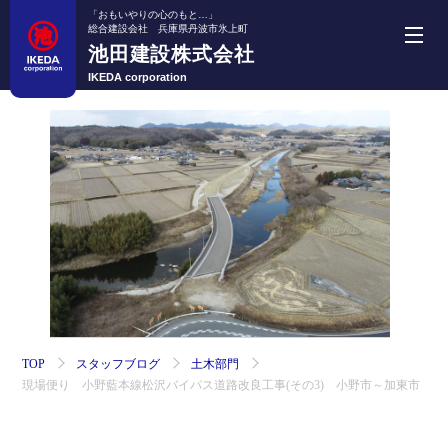
「おもいやりの心のもと…」
総合建設会社 兵庫県丹波市氷上町
池田建設株式会社
池田建設株式会社
IKEDA corporation
ホーム
事業紹介
機械・車両紹介
施工実績
採用情報
TOP
スタッフブログ
土木部門
現場便り 小野藍本線松沢バイパス道路改良工事(その3) 小野市～加東市
会社案内