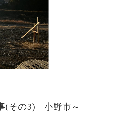
合わせ
報
(その3) 小野市～