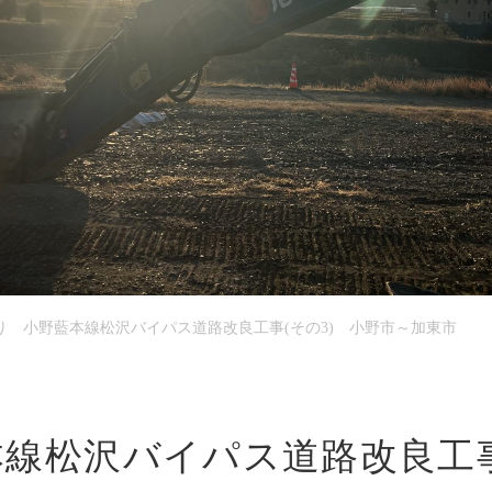
お問い
新着情
ブログ
り 小野藍本線松沢バイパス道路改良工事(その3) 小野市～加東市
線松沢バイパス道路改良工事