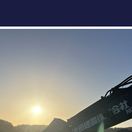
池
ホーム
事業紹
機械・
施工実
採用情
会社案