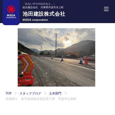
「おもいやりの心のもと…」
総合建設会社 兵庫県丹波市氷上町
池田建設株式会社
池田建設株式会社
IKEDA corporation
ホーム
事業紹介
機械・車両紹介
施工実績
採用情報
TOP
スタッフブログ
土木部門
現場便り 多可柏原線歩道設置工事 丹波市山南町
会社案内