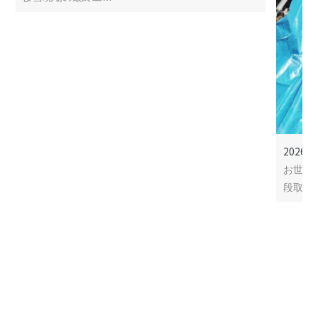
2026年
お世話
段取り