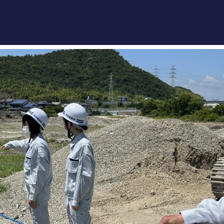
池
ホーム
事業紹
機械・
施工実
採用情
会社案