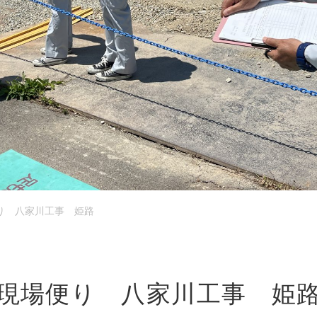
お問い
新着情
ブログ
り 八家川工事 姫路
現場便り 八家川工事 姫