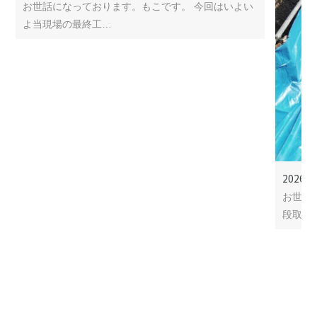
お世話になっております。もこです。 今回はいよい
よ当現場の最終工…
2026年
お世話
段取り