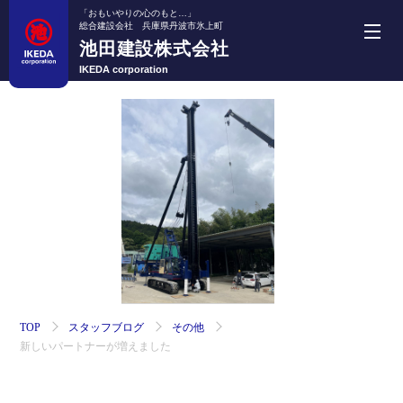
「おもいやりの心のもと…」
総合建設会社 兵庫県丹波市氷上町
池田建設株式会社
池田建設株式会社
IKEDA corporation
ホーム
事業紹介
機械・車両紹介
施工実績
採用情報
TOP
スタッフブログ
その他
新しいパートナーが増えました
会社案内